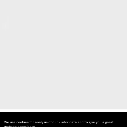
NEO-GEO + (1986-2018)
We use cookies for analysis of our visitor data and to give you a great